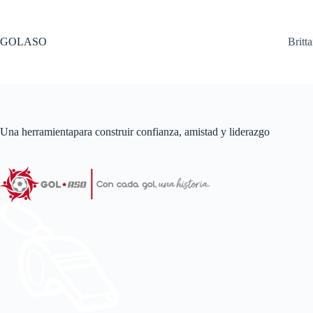
Saltar
al
contenido
GOLASO
Britt
Una herramientapara construir confianza, amistad y liderazgo